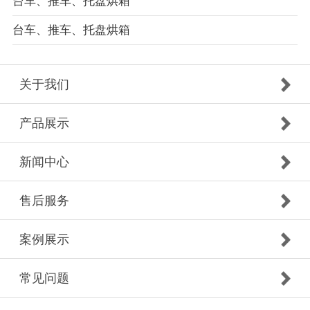
台车、推车、托盘烘箱
台车、推车、托盘烘箱
关于我们
产品展示
新闻中心
售后服务
案例展示
常见问题